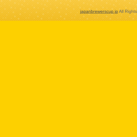
japanbrewerscup.jp
All Right